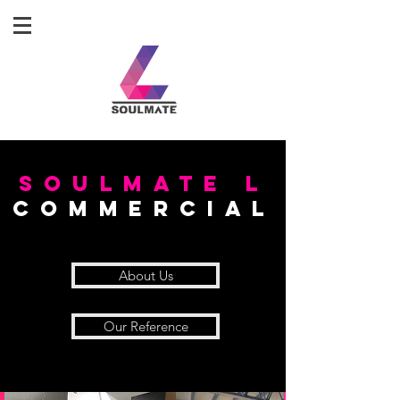
Soulmate l
commercial
About Us
Our Reference